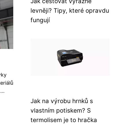
Jak cestovat výrazně
levněji? Tipy, které opravdu
fungují
vky
eriálů
...
Jak na výrobu hrnků s
vlastním potiskem? S
termolisem je to hračka