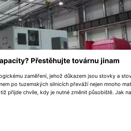
apacity? Přestěhujte továrnu jinam
logickému zaměření, jehož důkazem jsou stovky a sto
em po tuzemských silnicích převáží nejen mnoho mat
tiž přijde chvíle, kdy je nutné změnit působiště. Jak na