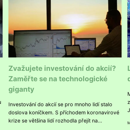
Zvažujete investování do akcií?
Zaměřte se na technologické
giganty
M
u
z
Investování do akcií se pro mnoho lidí stalo
J
doslova koníčkem. S příchodem koronavirové
krize se většina lidí rozhodla přejít na...
M