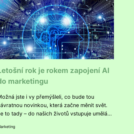
Letošní rok je rokem zapojení AI
do marketingu
ožná jste i vy přemýšleli, co bude tou
ávratnou novinkou, která začne měnit svět.
e to tady – do našich životů vstupuje umělá...
arketing