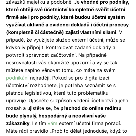
závazků majetku a podobně. Je
vhodné pro podniky,
které chtějí své účetnictví kompletně svěřit účetní
firmě ale i pro podniky, které budou účetní systém
využívat aktivně a evidenci dokladů i účetní procesy
(kompletně či částečně) zajistí vlastními silami
. V
případě, že využijete služeb externí účetní, může se
kdykoliv připojit, kontrolovat zadané doklady a
potvrdit správnost zaúčtování. Na případné
nesrovnalosti vás okamžitě upozorní a vy se tak
můžete naplno věnovat tomu, co máte na svém
podnikání
nejraději. Pokud se pro digitalizaci
účetnictví rozhodnete, je potřeba seznámit se s
platnou legislativou, která tuto problematiku
upravuje. Ujasněte si způsob vedení účetnictví a jeho
rozsah a ujistěte se, že
přechod do online režimu
bude plynulý, hospodárný a neovlivní vaše
zákazníky
. I s tím
vám
externí účetní firma poradí.
Máte rádi pravidlo „Proč to dělat jednoduše, když to