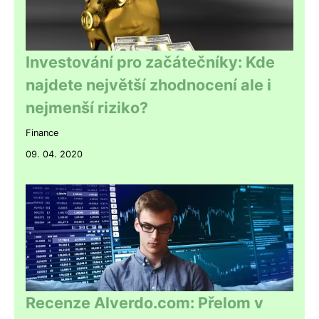
Investování pro začátečníky: Kde
najdete největší zhodnocení ale i
nejmenší riziko?
Finance
09. 04. 2020
Recenze Alverdo.com: Přelom v