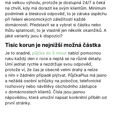
má velkou výhodu, protože je dostupná 24/7 a čeká
na chvíli, kdy má dorazit ke svým klientům. Minimum
podmínek a blesková odpověď, to je záruka úspěchu
při řešení ekonomických záležitostí každé
domácnosti. Představit se a vybrat si částku nebo
lhůtu splatnosti, to je vlastně jen několik okamžiků. A
jaké varianty jsou k dispozici?
Tisíc korun je nejnižší možná částka
Je to snadné,
půjčka do 5 minut
nabízí pomocnou
ruku každý den v roce a neptá se na různé detaily.
Umí jednat rychle a nezdržuje svou odpověď,
protože ví, že čas je obecně velmi drahý a nelze
s ním v žádném případě plýtvat. PůjčkaPlus má jasno
a nežádá osobní schůzky na pobočce, telefonické
rozhovory nebo návštěvy obchodního zástupce
v domácnostech klientů. Čísla jsou jasnou
nápovědou, která umožní napsat konkrétní příběh od
první stránky.