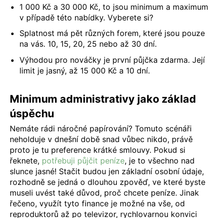
1 000 Kč a 30 000 Kč, to jsou minimum a maximum
v případě této nabídky. Vyberete si?
Splatnost má pět různých forem, které jsou pouze
na vás. 10, 15, 20, 25 nebo až 30 dní.
Výhodou pro nováčky je první půjčka zdarma. Její
limit je jasný, až 15 000 Kč a 10 dní.
Minimum administrativy jako základ
úspěchu
Nemáte rádi náročné papírování? Tomuto scénáři
neholduje v dnešní době snad vůbec nikdo, právě
proto je tu preference krátké smlouvy. Pokud si
řeknete,
potřebuji půjčit peníze
, je to všechno nad
slunce jasné! Stačit budou jen základní osobní údaje,
rozhodně se jedná o dlouhou zpověď, ve které byste
museli uvést také důvod, proč chcete peníze. Jinak
řečeno, využít tyto finance je možné na vše, od
reproduktorů až po televizor, rychlovarnou konvici