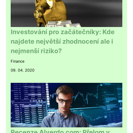
Investování pro začátečníky: Kde
najdete největší zhodnocení ale i
nejmenší riziko?
Finance
09. 04. 2020
Recenze Alverdo.com: Přelom v