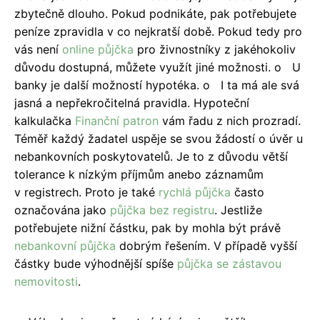
zbytečně dlouho. Pokud podnikáte, pak potřebujete
peníze zpravidla v co nejkratší době. Pokud tedy pro
vás není
online půjčka
pro živnostníky z jakéhokoliv
důvodu dostupná, můžete využít jiné možnosti. o U
banky je další možností hypotéka. o I ta má ale svá
jasná a nepřekročitelná pravidla. Hypoteční
kalkulačka
Finanční patron
vám řadu z nich prozradí.
Téměř každý žadatel uspěje se svou žádostí o úvěr u
nebankovních poskytovatelů. Je to z důvodu větší
tolerance k nízkým příjmům anebo záznamům
v registrech. Proto je také
rychlá půjčka
často
označována jako
půjčka bez registru
. Jestliže
potřebujete nižní částku, pak by mohla být právě
nebankovní půjčka
dobrým řešením. V případě vyšší
částky bude výhodnější spíše
půjčka se zástavou
nemovitosti
.