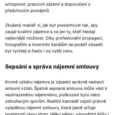
schopnost, pracovní zázemí a doporučení z
předchozích pronájmů.
Zkušený makléř ví, jak byt prezentovat tak, aby
zaujal kvalitní zájemce a ne jen ty, kteří hledají
nejlevnější možnost. Díky profesionální propagaci,
fotografiím a inzertním kanálům se podaří obsadit
byt rychleji a často i za vyšší cenu.
Sepsání a správa nájemní smlouvy
Kromě výběru nájemce je zásadní správně nastavit
smluvní vztah. Špatně sepsaná smlouva může vést k
neuhrazenému nájemnému, poškození bytu nebo
zdlouhavým sporům. Realitní kancelář zajistí právně
vyladěnou nájemní smlouvu, která jasně určuje
povinnosti obou stran, délku nájmu, výpovědní lhůty i