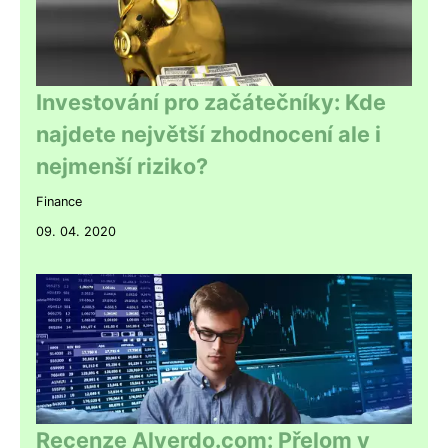
Investování pro začátečníky: Kde
najdete největší zhodnocení ale i
nejmenší riziko?
Finance
09. 04. 2020
Recenze Alverdo.com: Přelom v