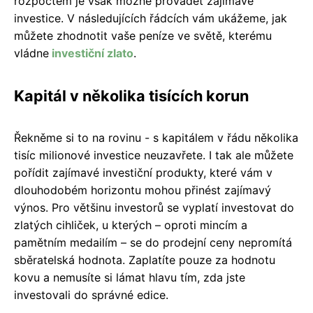
rozpočtem je však možné provádět zajímavé
investice. V následujících řádcích vám ukážeme, jak
můžete zhodnotit vaše peníze ve světě, kterému
vládne
investiční zlato
.
Kapitál v několika tisících korun
Řekněme si to na rovinu - s kapitálem v řádu několika
tisíc milionové investice neuzavřete. I tak ale můžete
pořídit zajímavé investiční produkty, které vám v
dlouhodobém horizontu mohou přinést zajímavý
výnos. Pro většinu investorů se vyplatí investovat do
zlatých cihliček, u kterých – oproti mincím a
pamětním medailím – se do prodejní ceny nepromítá
sběratelská hodnota. Zaplatíte pouze za hodnotu
kovu a nemusíte si lámat hlavu tím, zda jste
investovali do správné edice.