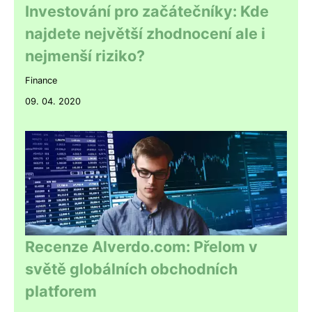
Investování pro začátečníky: Kde
najdete největší zhodnocení ale i
nejmenší riziko?
Finance
09. 04. 2020
Recenze Alverdo.com: Přelom v
světě globálních obchodních
platforem