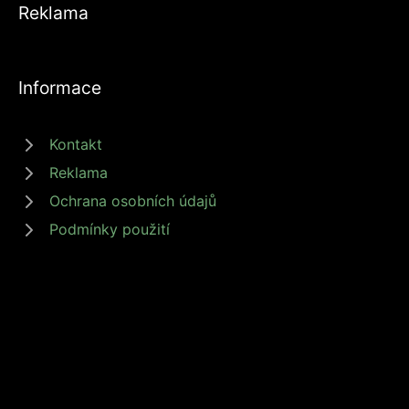
Reklama
Informace
Kontakt
Reklama
Ochrana osobních údajů
Podmínky použití
© 2026 zdrojprijmu.cz - Magazín Zdroj příjmů nabízí tipy a rady jak
získat příjem online, podnikat nebo investovat. Získejte finanční
svobodu s námi! #zdrojprijmu #finančnísvoboda