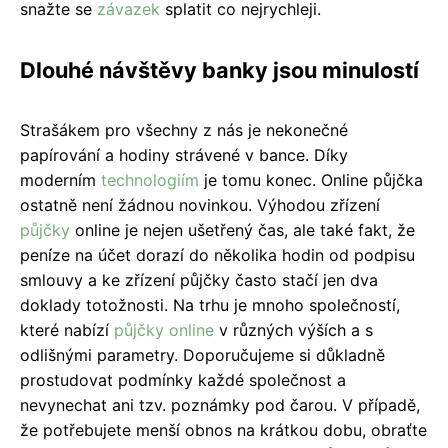
snažte se
závazek
splatit co nejrychleji.
Dlouhé návštěvy banky jsou minulostí
Strašákem pro všechny z nás je nekonečné
papírování a hodiny strávené v bance. Díky
moderním
technologiím
je tomu konec. Online půjčka
ostatně není žádnou novinkou. Výhodou zřízení
půjčky
online je nejen ušetřený čas, ale také fakt, že
peníze na účet dorazí do několika hodin od podpisu
smlouvy a ke zřízení půjčky často stačí jen dva
doklady totožnosti. Na trhu je mnoho společností,
které nabízí
půjčky online
v různých výších a s
odlišnými parametry. Doporučujeme si důkladně
prostudovat podmínky každé společnost a
nevynechat ani tzv. poznámky pod čarou. V případě,
že potřebujete menší obnos na krátkou dobu, obraťte