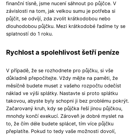
finanční tísně, jsme nucení sáhnout po půjčce. V
závislosti na tom, jak velkou sumu je potřeba si
půjčit, se odvíjí, zda zvolit krátkodobou nebo
dlouhodobou půjčku. Mezi krátkodobé řadíme ty se
splatností do 1 roku.
Rychlost a spolehlivost šetří peníze
V případě, že se rozhodnete pro půjčku, si vše
důkladně přepočítejte. Vždy mějte na paměti, že
měsíčně budete muset z vašeho rozpočtu odečíst
náklad ve výši splátky. Nastavte si proto splátku
takovou, abyste byly schopni ji bez problému pokrýt.
Začarovaný kruh, kdy se půjčka řeší jinou půjčkou,
mnohdy končí exekucí. Zároveň je dobré myslet na
to, že čím déle budete splácet, tím více půjčku
přeplatíte. Pokud to tedy vaše možnosti dovolí,