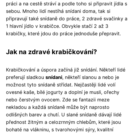
práci a na cestě stráví a podle toho si připravit jídla s
sebou. Mnoho lidí nestíhá snídani doma, tak si
připravují také snídaně do práce, 2 zdravé svačinky a
1 hlavní jídlo v krabičce. Obvykle stačí 2 až 3
krabičky, které jdou do práce jednoduše přepravit.
Jak na zdravé krabičkování?
Krabičkování a úspora začíná již snídání. Někteří lidé
preferují sladkou
snídani
, někteří slanou a nebo je
možnost tyto snídaně střídat. Nejčastěji lidé volí
ovesné kaše, bílé jogurty a doplní je musli, ořechy
nebo čerstvým ovocem. Zde se fantazii meze
nekladou a každá snídaně může být naprosto
odlišných barev a chutí. U slané snídaně dávají lidé
přednost žitným a celozrnným chlebům, které jsou
bohaté na vlákninu, s tvarohovými sýry, kvalitní