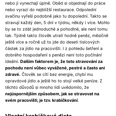
nebo ji vynechají úplně. Oběd si objednají do práce
nebo vyrazí do nejbližší restaurace. Odpolední
svačinu vyřeší podobně jako tu dopolední. Takto se
stravují každý den, 5 dní v týdnu, někdy i více. Mohlo
by se to zdát jednoduché a pohodlné, ale není tomu
tak. Týdně takto člověk utratí hodně peněz, měsíčně
ještě více a ročně už to jde do deseti tisícových
částek za jídlo na pracovišti. I z pohledu šetření a
dobrého hospodaření s penězi není toto počínání
ideální.
Dalším faktorem je, že toto stravování za
pochodu není vůbec vyvážené, pestré a často ani
zdravé.
Člověk se cítí bez energie, chybí mu
opravdové jídlo a ještě ho to stojí velké peníze. Z
těchto důvodů si mnoho lidí uvědomilo, že
nejúspornějším způsobem, jak se stravovat na
svém pracovišti, je tzv. krabičkování
.
Vlastní krabičková dieta