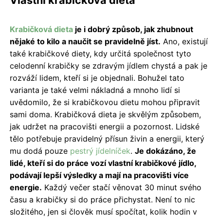
Krabičková dieta
je i dobrý způsob, jak zhubnout
nějaké to kilo a naučit se pravidelně jíst.
Ano, existují
také krabičkové diety, kdy určitá společnost tyto
celodenní krabičky se zdravým jídlem chystá a pak je
rozváží lidem, kteří si je objednali. Bohužel tato
varianta je také velmi nákladná a mnoho lidí si
uvědomilo, že si krabičkovou dietu mohou připravit
sami doma. Krabičková dieta je skvělým způsobem,
jak udržet na pracovišti energii a pozornost. Lidské
tělo potřebuje pravidelný přísun živin a energii, který
mu dodá pouze
pestrý jídelníček
.
Je dokázáno, že
lidé, kteří si do práce vozí vlastní krabičkové jídlo,
podávají lepší výsledky a mají na pracovišti více
energie.
Každý večer stačí věnovat 30 minut svého
času a krabičky si do práce přichystat. Není to nic
složitého, jen si člověk musí spočítat, kolik hodin v