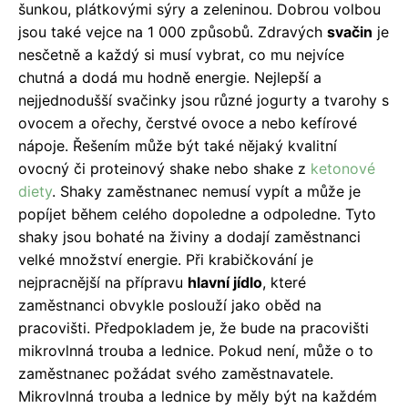
šunkou, plátkovými sýry a zeleninou. Dobrou volbou
jsou také vejce na 1 000 způsobů. Zdravých
svačin
je
nesčetně a každý si musí vybrat, co mu nejvíce
chutná a dodá mu hodně energie. Nejlepší a
nejjednodušší svačinky jsou různé jogurty a tvarohy s
ovocem a ořechy, čerstvé ovoce a nebo kefírové
nápoje. Řešením může být také nějaký kvalitní
ovocný či proteinový shake nebo shake z
ketonové
diety
. Shaky zaměstnanec nemusí vypít a může je
popíjet během celého dopoledne a odpoledne. Tyto
shaky jsou bohaté na živiny a dodají zaměstnanci
velké množství energie. Při krabičkování je
nejpracnější na přípravu
hlavní jídlo
, které
zaměstnanci obvykle poslouží jako oběd na
pracovišti. Předpokladem je, že bude na pracovišti
mikrovlnná trouba a lednice. Pokud není, může o to
zaměstnanec požádat svého zaměstnavatele.
Mikrovlnná trouba a lednice by měly být na každém