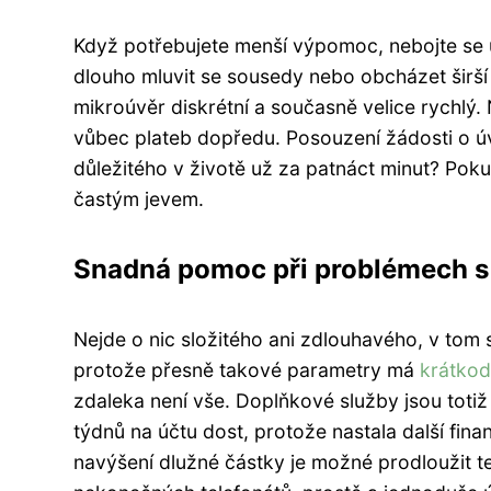
Když potřebujete menší výpomoc, nebojte se 
dlouho mluvit se sousedy nebo obcházet širší
mikroúvěr diskrétní a současně velice rychlý.
vůbec plateb dopředu. Posouzení žádosti o úv
důležitého v životě už za patnáct minut? Poku
častým jevem.
Snadná pomoc při problémech s
Nejde o nic složitého ani zdlouhavého, v tom si 
protože přesně takové parametry má
krátkod
zdaleka není vše. Doplňkové služby jsou tot
týdnů na účtu dost, protože nastala další fin
navýšení dlužné částky je možné prodloužit te