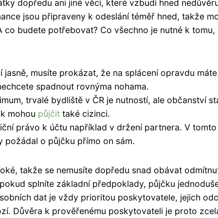
ky dopředu ani jiné věci, které vzbudí hned nedůvěr
inance jsou připraveny k odeslání téměř hned, takže 
 A co budete potřebovat? Co všechno je nutné k tomu,
í jasně, musíte prokázat, že na splácení opravdu máte
 ní nechcete spadnout rovnýma nohama.
mum, trvalé bydliště v ČR je nutností, ale občanství st
 tak mohou
půjčit
také cizinci.
ční právo k účtu například v držení partnera. V tomto
by požádal o půjčku přímo on sám.
soké, takže se nemusíte dopředu snad obávat odmítnut
a pokud splníte základní předpoklady, půjčku jednoduš
obních dat je vždy prioritou poskytovatele, jejich odc
zí. Důvěra k prověřenému poskytovateli je proto zcel