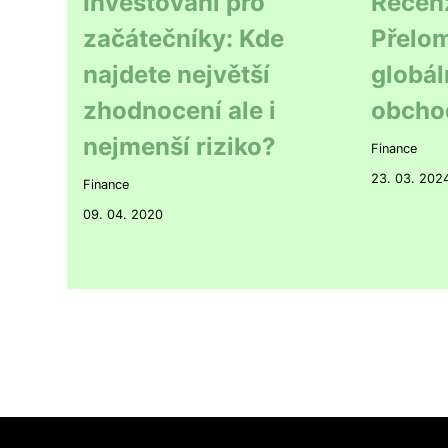
Investování pro
Recen
začátečníky: Kde
Přelom
najdete největší
globál
zhodnocení ale i
obcho
nejmenší riziko?
Finance
23. 03. 202
Finance
09. 04. 2020