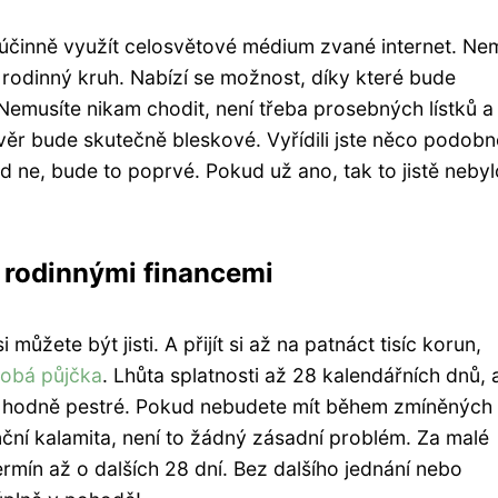
účinně využít celosvětové médium zvané internet. Ne
 rodinný kruh. Nabízí se možnost, díky které bude
 Nemusíte nikam chodit, není třeba prosebných lístků a
ěr bude skutečně bleskové. Vyřídili jste něco podobn
d ne, bude to poprvé. Pokud už ano, tak to jistě nebyl
 rodinnými financemi
můžete být jisti. A přijít si až na patnáct tisíc korun,
obá půjčka
. Lhůta splatnosti až 28 kalendářních dnů, 
iž hodně pestré. Pokud nebudete mít během zmíněných 
anční kalamita, není to žádný zásadní problém. Za malé
rmín až o dalších 28 dní. Bez dalšího jednání nebo