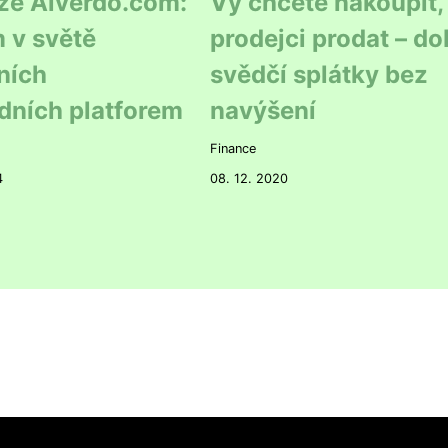
ze Alverdo.com:
Vy chcete nakoupit,
 v světě
prodejci prodat – d
ních
svědčí splátky bez
dních platforem
navýšení
Finance
4
08. 12. 2020