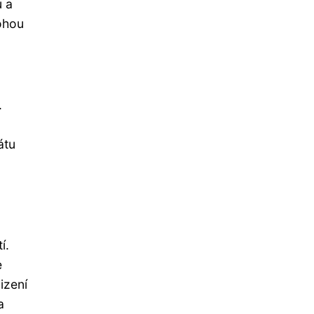
u a
mohou
.
átu
í.
e
izení
a