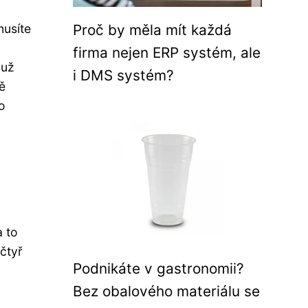
musíte
Proč by měla mít každá
firma nejen ERP systém, ale
 už
i DMS systém?
ě
o
a to
čtyř
Podnikáte v gastronomii?
Bez obalového materiálu se