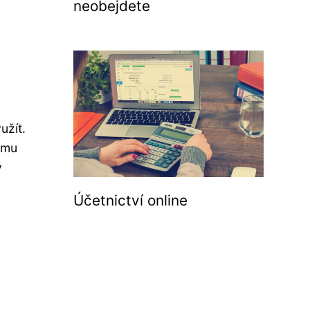
neobejdete
užít.
ému
ý
Účetnictví online