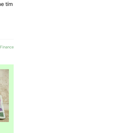
me tím
Finance