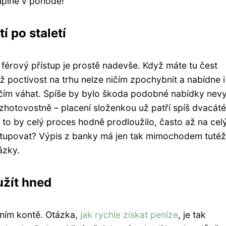
úplně v pohodě!
í po staletí
a férový přístup je prostě nadevše. Když máte tu čest
 poctivost na trhu nelze ničím zpochybnit a nabídne i
 čím váhat. Spíše by bylo škoda podobné nabídky nevy
hotovostně – placení složenkou už patří spíš dvacát
 to by celý proces hodně prodloužilo, často až na cel
tupovat? Výpis z banky má jen tak mimochodem tutéž
ázky.
užít hned
vním kontě. Otázka,
jak rychle získat peníze
, je tak