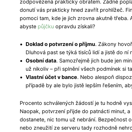
zodpovězená prakticky obratem. Žádné poplat
donutí vás prakticky hned zavřít prohlížeč. F
pomoci tam, kde je jich zrovna akutně třeba.
abyste
půjčku
opravdu získali?
Doklad o potvrzení o příjmu
. Zákony hovoř
Dluhová past se týká tisíců lidí a jistě do
Osobní data
. Samozřejmě jich bude jen mini
už nikoliv – při splnění všech podmínek si
Vlastní účet v bance
. Nebo alespoň dispozi
případě by ale bylo jistě lepším řešením, a
Procento schválených žádostí je tu hodně vy
Naopak, potvrzení přijde do patnácti minut, 
dostanete, nic tomu už nebrání. Bezpečnost os
nebo zneužití ze serveru tady rozhodně nehro