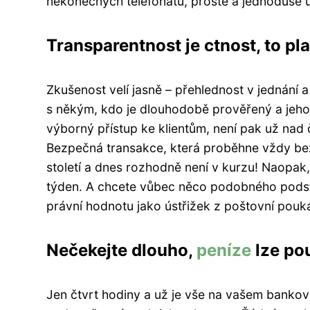
nekonečných telefonátů, prostě a jednoduše 
Transparentnost je ctnost, to plat
Zkušenost velí jasně – přehlednost v jednání 
s někým, kdo je dlouhodobě prověřený a jehož
výborný přístup ke klientům, není pak už nad
Bezpečná transakce, která proběhne vždy bez
století a dnes rozhodně není v kurzu! Naopak,
týden. A chcete vůbec něco podobného pods
právní hodnotu jako ústřižek z poštovní pouk
Nečekejte dlouho,
peníze
lze po
Jen čtvrt hodiny a už je vše na vašem banko