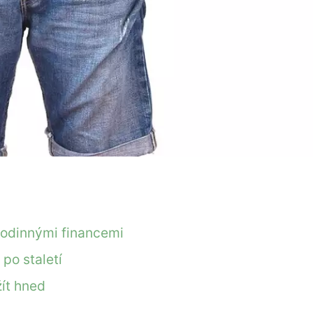
rodinnými financemi
 po staletí
žít hned