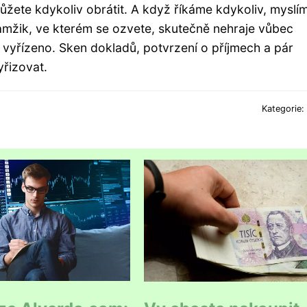
ůžete kdykoliv obrátit. A když říkáme kdykoliv, myslí
kamžik, ve kterém se ozvete, skutečně nehraje vůbec
e vyřízeno. Sken dokladů, potvrzení o příjmech a pár
yřizovat.
Kategorie: