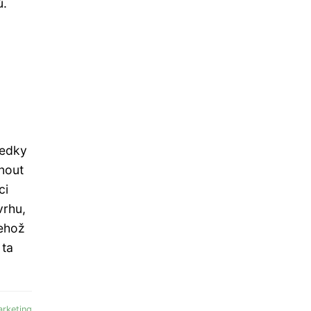
ů.
ledky
unout
ci
vrhu,
jehož
 ta
rketing