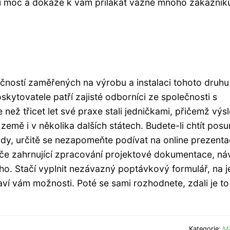
u moc a dokáže k vám přilákat vážně mnoho zákazník
čností zaměřených na výrobu a instalaci tohoto druhu
oskytovatele patří zajisté odborníci ze společnosti s
ce než třicet let své praxe stali jedničkami, přičemž výs
země i v několika dalších státech. Budete-li chtít pos
ady, určitě se nezapomeňte podívat na online prezenta
e zahrnující zpracování projektové dokumentace, ná
o. Stačí vyplnit nezávazný poptávkový formulář, na 
ví vám možnosti. Poté se sami rozhodnete, zdali je to
Kategorie:
Ma