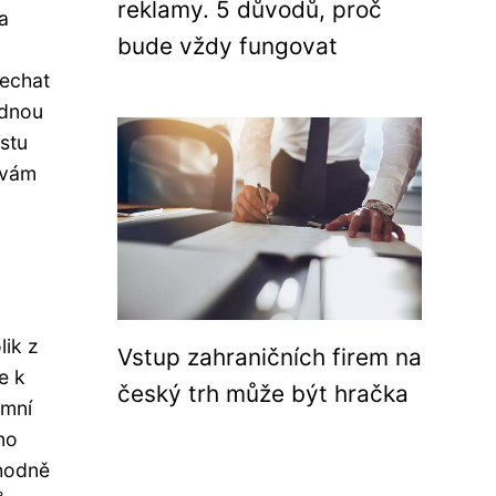
reklamy. 5 důvodů, proč
a
bude vždy fungovat
nechat
ádnou
stu
 vám
lik z
Vstup zahraničních firem na
e k
český trh může být hračka
amní
no
Vhodně