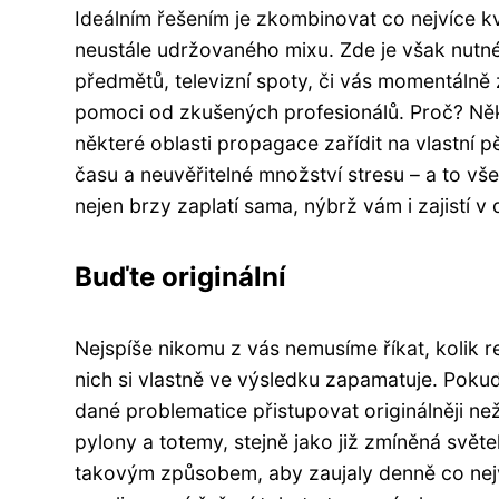
Ideálním řešením je zkombinovat co nejvíce k
neustále udržovaného mixu. Zde je však nutné 
předmětů, televizní spoty, či vás momentálně
pomoci od zkušených profesionálů. Proč? Něk
některé oblasti propagace zařídit na vlastní 
času a neuvěřitelné množství stresu – a to v
nejen brzy zaplatí sama, nýbrž vám i zajistí 
Buďte originální
Nejspíše nikomu z vás nemusíme říkat, kolik 
nich si vlastně ve výsledku zapamatuje. Pokud 
dané problematice přistupovat originálněji n
pylony a totemy, stejně jako již zmíněná svět
takovým způsobem, aby zaujaly denně co nej