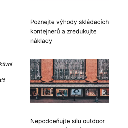
Poznejte výhody skládacích
kontejnerů a zredukujte
náklady
tivní
tiž
Nepodceňujte sílu outdoor