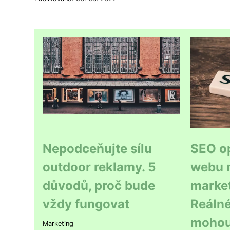
Nepodceňujte sílu
SEO o
outdoor reklamy. 5
webu 
důvodů, proč bude
market
vždy fungovat
Reálné
mohou 
Marketing