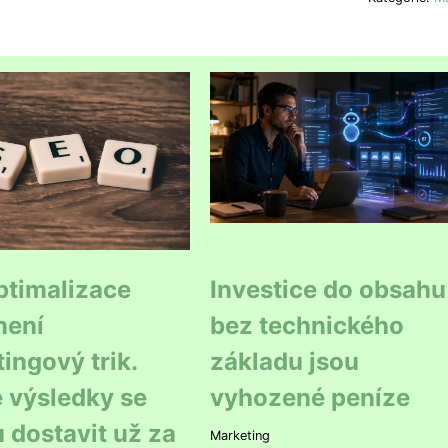
ptimalizace
Investice do obsahu
není
bez technického
ingový trik.
základu jsou
 výsledky se
vyhozené peníze
dostavit už za
Marketing