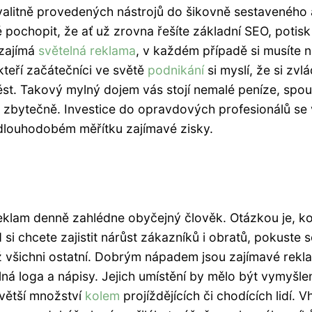
valitně provedených nástrojů do šikovně sestaveného 
pochopit, že ať už zrovna řešíte základní SEO, potisk
 zajímá
světelná reklama
, v každém případě si musíte 
teří začátečníci ve světě
podnikání
si myslí, že si zvl
pěst. Takový mylný dojem vás stojí nemalé peníze, spou
še zbytečně. Investice do opravdových profesionálů se
v dlouhodobém měřítku zajímavé zisky.
reklam denně zahlédne obyčejný člověk. Otázkou je, ko
si chcete zajistit nárůst zákazníků i obratů, pokuste s
ež všichni ostatní. Dobrým nápadem jsou zajímavé rekl
elná loga a nápisy. Jejich umístění by mělo být vymyšle
větší množství
kolem
projíždějících či chodících lidí. 