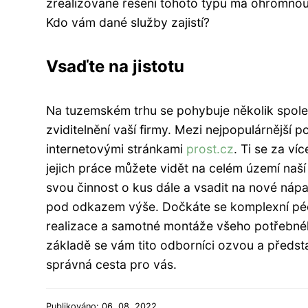
zrealizované řešení tohoto typu má ohromno
Kdo vám dané služby zajistí?
Vsaďte na jistotu
Na tuzemském trhu se pohybuje několik spole
zviditelnění vaší firmy. Mezi nejpopulárnější p
internetovými stránkami
prost.cz
. Ti se za ví
jejich práce můžete vidět na celém území naší 
svou činnost o kus dále a vsadit na nové náp
pod odkazem výše. Dočkáte se komplexní péč
realizace a samotné montáže všeho potřebnéh
základě se vám tito odborníci ozvou a předsta
správná cesta pro vás.
Publikováno: 06. 08. 2022