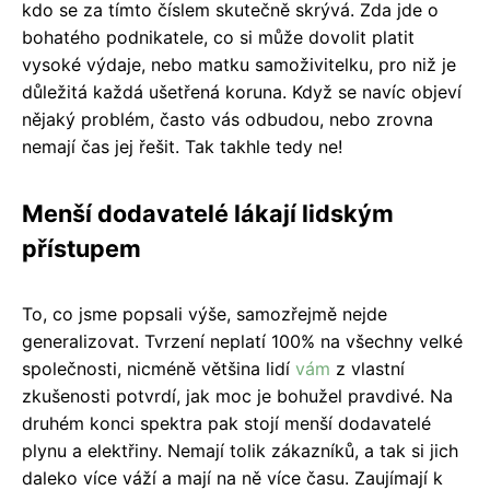
kdo se za tímto číslem skutečně skrývá. Zda jde o
bohatého podnikatele, co si může dovolit platit
vysoké výdaje, nebo matku samoživitelku, pro niž je
důležitá každá ušetřená koruna. Když se navíc objeví
nějaký problém, často vás odbudou, nebo zrovna
nemají čas jej řešit. Tak takhle tedy ne!
Menší dodavatelé lákají lidským
přístupem
To, co jsme popsali výše, samozřejmě nejde
generalizovat. Tvrzení neplatí 100% na všechny velké
společnosti, nicméně většina lidí
vám
z vlastní
zkušenosti potvrdí, jak moc je bohužel pravdivé. Na
druhém konci spektra pak stojí menší dodavatelé
plynu a elektřiny. Nemají tolik zákazníků, a tak si jich
daleko více váží a mají na ně více času. Zaujímají k