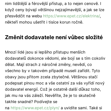
nim lidštější a férovější přístup, a to nejen cenově. I
když ceny bývají většinou nejzajímavější, a jak se lze
přesvědčit na webu
https://www.epet.cz/elektrina/
,
někteří mohou ušetřit i tisíce korun ročně.
Změnit dodavatele není vůbec složité
Mnozí lidé jsou si lepšího přístupu menších
dodavatelů dokonce vědomi, ale bojí se s tím cokoliv
dělat. Mají strach z náročné změny, nevědí, co
všechno by v takovém případě museli zařídit. Tyto
obavy jsou přitom zcela zbytečné. Většinou stačí
podepsat plnou moc a vše ostatní za vás vyřídí nový
dodavatel energií. Což je ostatně další důkaz toho,
jak mu na vás záleží. Nevěříte, že je to skutečně
takhle snadné? Podívejte se
na
https://www.epet.cz/plyn/
a uvidíte sami. Také si