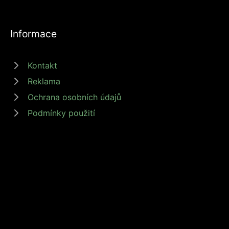
Informace
Kontakt
Reklama
Ochrana osobních údajů
Podmínky použití
© 2026 zdrojprijmu.cz - Magazín Zdroj příjmů nabízí tipy a rady jak
získat příjem online, podnikat nebo investovat. Získejte finanční
svobodu s námi! #zdrojprijmu #finančnísvoboda
Provozovatel: Media Monkey s.r.o., Adresa: Nová Ves 272, 46331
Nová Ves, IČ: 6087183, DIČ: CZ6087183