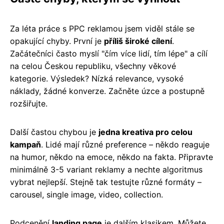
Za léta práce s PPC reklamou jsem viděl stále se
opakující chyby. První je
příliš široké cílení
.
Začátečníci často myslí "čím více lidí, tím lépe" a cílí
na celou Českou republiku, všechny věkové
kategorie. Výsledek? Nízká relevance, vysoké
náklady, žádné konverze. Začněte úzce a postupně
rozšiřujte.
Další častou chybou je
jedna kreativa pro celou
kampaň
. Lidé mají různé preference – někdo reaguje
na humor, někdo na emoce, někdo na fakta. Připravte
minimálně 3-5 variant reklamy a nechte algoritmus
vybrat nejlepší. Stejně tak testujte různé formáty –
carousel, single image, video, collection.
Podcenění
landing page
je dalším klasikem. Můžete