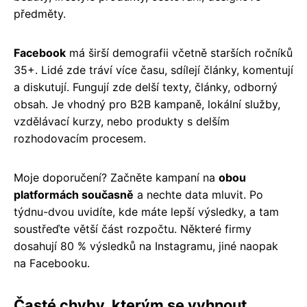
předměty.
Facebook
má širší demografii včetně starších ročníků
35+. Lidé zde tráví více času, sdílejí články, komentují
a diskutují. Fungují zde delší texty, články, odborný
obsah. Je vhodný pro B2B kampaně, lokální služby,
vzdělávací kurzy, nebo produkty s delším
rozhodovacím procesem.
Moje doporučení? Začněte kampaní na
obou
platformách současně
a nechte data mluvit. Po
týdnu-dvou uvidíte, kde máte lepší výsledky, a tam
soustřeďte větší část rozpočtu. Některé firmy
dosahují 80 % výsledků na Instagramu, jiné naopak
na Facebooku.
Časté chyby, kterým se vyhnout