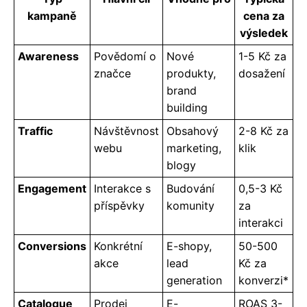
kampaně
cena za
výsledek
Awareness
Povědomí o
Nové
1-5 Kč za
značce
produkty,
dosažení
brand
building
Traffic
Návštěvnost
Obsahový
2-8 Kč za
webu
marketing,
klik
blogy
Engagement
Interakce s
Budování
0,5-3 Kč
příspěvky
komunity
za
interakci
Conversions
Konkrétní
E-shopy,
50-500
akce
lead
Kč za
generation
konverzi*
Catalogue
Prodej
E-
ROAS 3-