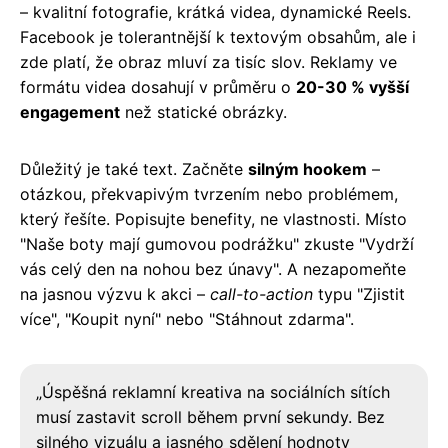
– kvalitní fotografie, krátká videa, dynamické Reels.
Facebook je tolerantnější k textovým obsahům, ale i
zde platí, že obraz mluví za tisíc slov. Reklamy ve
formátu videa dosahují v průměru o
20-30 % vyšší
engagement
než statické obrázky.
Důležitý je také text. Začněte
silným hookem
–
otázkou, překvapivým tvrzením nebo problémem,
který řešíte. Popisujte benefity, ne vlastnosti. Místo
"Naše boty mají gumovou podrážku" zkuste "Vydrží
vás celý den na nohou bez únavy". A nezapomeňte
na jasnou výzvu k akci –
call-to-action
typu "Zjistit
více", "Koupit nyní" nebo "Stáhnout zdarma".
„Úspěšná reklamní kreativa na sociálních sítích
musí zastavit scroll během první sekundy. Bez
silného vizuálu a jasného sdělení hodnoty