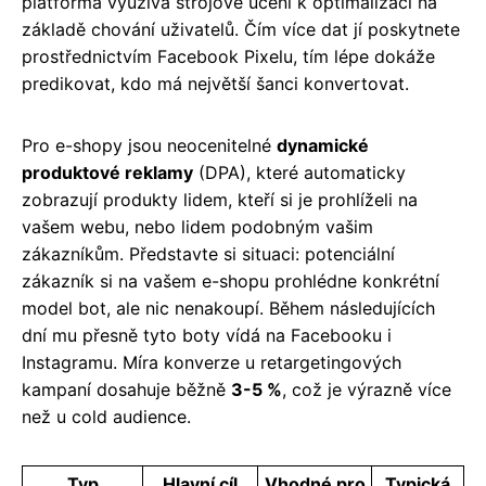
platforma využívá strojové učení k optimalizaci na
základě chování uživatelů. Čím více dat jí poskytnete
prostřednictvím Facebook Pixelu, tím lépe dokáže
predikovat, kdo má největší šanci konvertovat.
Pro e-shopy jsou neocenitelné
dynamické
produktové reklamy
(DPA), které automaticky
zobrazují produkty lidem, kteří si je prohlíželi na
vašem webu, nebo lidem podobným vašim
zákazníkům. Představte si situaci: potenciální
zákazník si na vašem e-shopu prohlédne konkrétní
model bot, ale nic nenakoupí. Během následujících
dní mu přesně tyto boty vídá na Facebooku i
Instagramu. Míra konverze u retargetingových
kampaní dosahuje běžně
3-5 %
, což je výrazně více
než u cold audience.
Typ
Hlavní cíl
Vhodné pro
Typická