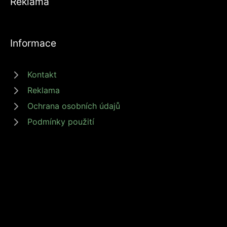
Reklama
Informace
Kontakt
Reklama
Ochrana osobních údajů
Podmínky použití
© 2026 zdrojprijmu.cz - Magazín Zdroj příjmů nabízí tipy a rady jak
získat příjem online, podnikat nebo investovat. Získejte finanční
svobodu s námi! #zdrojprijmu #finančnísvoboda
Provozovatel: Media Monkey s.r.o., Adresa: Nová Ves 272, 46331