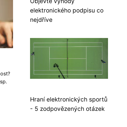
Objevte výhody
elektronického podpisu co
nejdříve
nost?
esp.
Hraní elektronických sportů
- 5 zodpovězených otázek