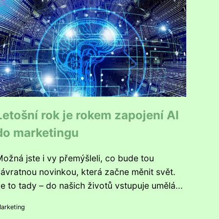
Letošní rok je rokem zapojení AI
do marketingu
ožná jste i vy přemýšleli, co bude tou
ávratnou novinkou, která začne měnit svět.
e to tady – do našich životů vstupuje umělá...
arketing