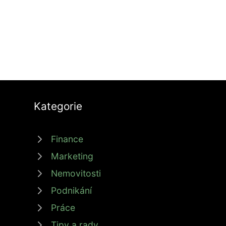
Kategorie
Finance
Marketing
Nemovitosti
Podnikání
Práce
Tipy a rady