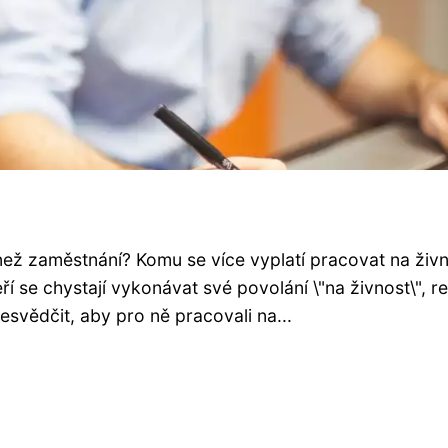
 než zaměstnání? Komu se více vyplatí pracovat na živ
ří se chystají vykonávat své povolání \"na živnost\", r
esvědčit, aby pro ně pracovali na...