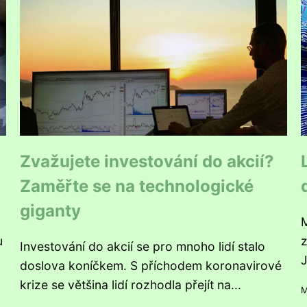
Zvažujete investování do akcií?
Zaměřte se na technologické
giganty
M
u
z
Investování do akcií se pro mnoho lidí stalo
J
doslova koníčkem. S příchodem koronavirové
krize se většina lidí rozhodla přejít na...
M