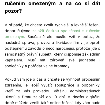
ručením omezeným a na co si dát
pozor?
V případě, že chcete zvolit rychlejší a levnější řešení,
doporučujeme
založit českou společnost s ručením
omezeným
. Současně ale musíte vzít v potaz, že
následná správa, provoz a likvidace firmy je oproti
odštěpnému závodu o něco náročnější, protože jde o
samostatný právní subjekt, který disponuje základním
kapitálem. Musí mít zároveň své jednatele i
společníky a pořádat valné hromady.
Pokud vám jde o čas a chcete se vyhnout procesním
zdržením, je lepší využít spolupráce s odborníky,
kteří za vás provedou většinu administrativních
úkonů a firmu založí do 10 dní. V dnešní digitální
době můžete zvolit také online řešení, kdy vám bude