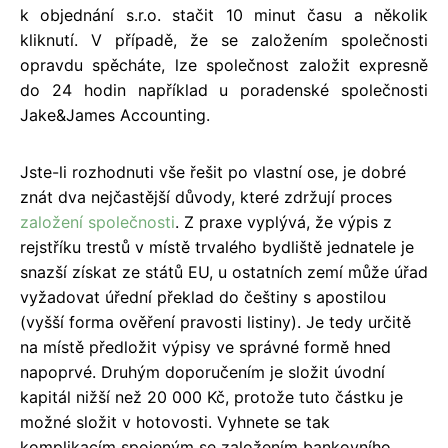
k objednání s.r.o. stačit 10 minut času a několik
kliknutí. V případě, že se založením společnosti
opravdu spěcháte, lze společnost založit expresně
do 24 hodin například u poradenské společnosti
Jake&James Accounting.
Jste-li rozhodnuti vše řešit po vlastní ose, je dobré
znát dva nejčastější důvody, které zdržují proces
založení společnosti
. Z praxe vyplývá, že výpis z
rejstříku trestů v místě trvalého bydliště jednatele je
snazší získat ze států EU, u ostatních zemí může úřad
vyžadovat úřední překlad do češtiny s apostilou
(vyšší forma ověření pravosti listiny). Je tedy určitě
na místě předložit výpisy ve správné formě hned
napoprvé. Druhým doporučením je složit úvodní
kapitál nižší než 20 000 Kč, protože tuto částku je
možné složit v hotovosti. Vyhnete se tak
komplikacím spojeným se založením bankovního