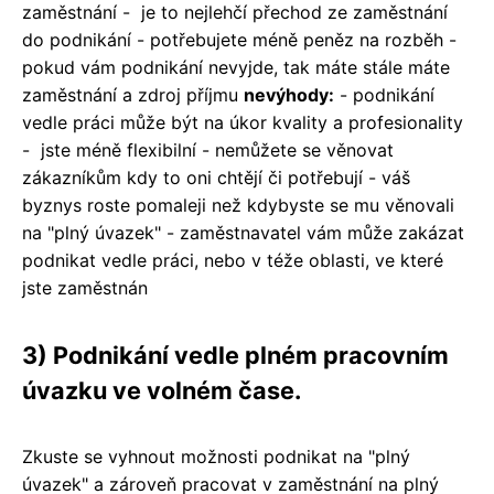
zaměstnání - je to nejlehčí přechod ze zaměstnání
do podnikání - potřebujete méně peněz na rozběh -
pokud vám podnikání nevyjde, tak máte stále máte
zaměstnání a
zdroj příjmu
nevýhody:
- podnikání
vedle práci může být na úkor kvality a profesionality
- jste méně flexibilní - nemůžete se věnovat
zákazníkům kdy to oni chtějí či potřebují - váš
byznys roste pomaleji než kdybyste se mu věnovali
na "plný úvazek" - zaměstnavatel vám může zakázat
podnikat vedle práci, nebo v téže oblasti, ve které
jste
zaměstnán
3) Podnikání vedle plném pracovním
úvazku ve volném čase.
Zkuste se vyhnout možnosti podnikat na "plný
úvazek" a zároveň pracovat v zaměstnání na plný