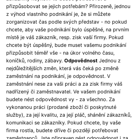
přizpůsobovat se jejich potřebám?
Přirozeně, jednou
z výhod vlastního podnikání je, že si můžete
zorganizovat čas podle svých představ - no pokud
chcete, aby vaše podnikání bylo úspěšné, na prvním
místě je váš zákazník, resp.
zisk vaší firmy.
Pokud
chcete být úspěšný, bude muset vašemu podnikání
přizpůsobit téměř vše - na úkor volného času,
koníčků, rodiny, zábavy.
Odpovědnost
Jednou z
nejdůležitějších změn, která vás čeká po změně
zaměstnání na podnikání, je odpovědnost.
V
zaměstnání nese za vaši práci a za zisk firmy váš
nadřízený či zaměstnavatel.
Ve vašem podnikání
budete nést odpovědnost vy - za všechno.
Za
vykonanou práci (prodané zboží či poskytnuté
služby), za její kvalitu, za její pláč, shánění zákazníků,
komunikaci se zákazníky.
Pokud chcete, by vaše
firma rostla, budete dříve či později potřebovat
zaměstnanců.
Jste připraven nést odpovědnost i za