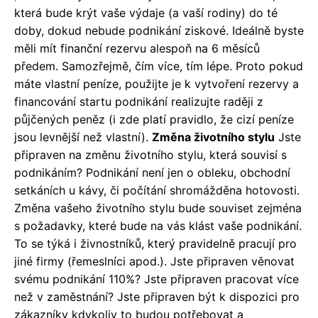
která bude krýt vaše výdaje (a vaší rodiny) do té
doby, dokud nebude podnikání ziskové. Ideálně byste
měli mít finanční rezervu alespoň na 6 měsíců
předem. Samozřejmě, čím více, tím lépe. Proto pokud
máte vlastní peníze, použijte je k vytvoření rezervy a
financování startu podnikání realizujte raději z
půjčených peněz (i zde platí pravidlo, že
cizí
peníze
jsou levnější než
vlastní)
.
Změna životního stylu
Jste
připraven na změnu životního stylu, která souvisí s
podnikáním?
Podnikání není jen o obleku, obchodní
setkáních u kávy, či počítání shromážděna hotovosti.
Změna vašeho životního stylu bude souviset zejména
s požadavky, které bude na vás klást vaše podnikání.
To se týká i živnostníků, který pravidelně pracují pro
jiné firmy (řemeslníci apod.).
Jste připraven věnovat
svému podnikání 110%?
Jste připraven pracovat více
než v zaměstnání?
Jste připraven být k dispozici pro
zákazníky kdykoliv to budou potřebovat a