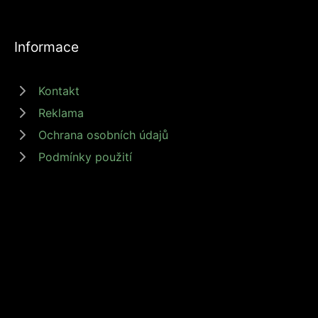
Informace
Kontakt
Reklama
Ochrana osobních údajů
Podmínky použití
© 2026 zdrojprijmu.cz - Magazín Zdroj příjmů nabízí tipy a rady jak
získat příjem online, podnikat nebo investovat. Získejte finanční
svobodu s námi! #zdrojprijmu #finančnísvoboda
Provozovatel: Media Monkey s.r.o., Adresa: Nová Ves 272, 46331
Nová Ves, IČ: 6087183, DIČ: CZ6087183