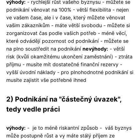
výhody:
- rychlejší růst vašeho byznysu - můžete se
podnikání věnovat na 100% - větší flexibilita - nejen
ve vašem čase, ale i v čase, který můžete věnovat
vašim zákazníkům - máte větší svobodu - můžete si
zorganizovat čas
podle vašich potřeb
- méně věcí,
které odvádějí pozornost od podnikání
- můžete se
na plno soustředit na podnikání
nevýhody:
- větší
risk (kvůli okamžitému ukončení zaměstnání) - ztráta
příjmu - musíte mít dostatečné finanční rezervy -
vyšší úvodní náklady - pro plnohodnotné podnikání si
musíte
zajistit vše potřebné
ihned
2) Podnikání na "částečný úvazek",
tedy vedle práci
výhody:
- je to méně riskantní způsob - váš byznys
může postupně růst a vy máte stálý příjem ze