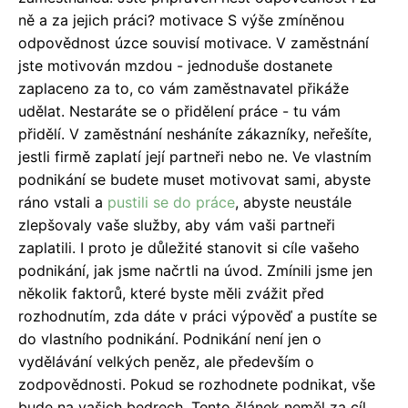
ně a za jejich práci?
motivace
S výše zmíněnou
odpovědnost úzce souvisí motivace.
V zaměstnání
jste motivován mzdou - jednoduše dostanete
zaplaceno za to, co vám zaměstnavatel přikáže
udělat.
Nestaráte se o přidělení práce - tu vám
přidělí.
V zaměstnání nesháníte zákazníky, neřešíte,
jestli firmě zaplatí její partneři nebo ne.
Ve vlastním
podnikání se budete muset motivovat sami, abyste
ráno vstali a
pustili se do práce
, abyste neustále
zlepšovaly vaše služby, aby vám vaši partneři
zaplatili.
I proto je důležité stanovit si cíle vašeho
podnikání, jak jsme načrtli na úvod.
Zmínili jsme jen
několik faktorů, které byste měli zvážit před
rozhodnutím, zda dáte v práci výpověď a pustíte se
do vlastního podnikání. Podnikání není jen o
vydělávání velkých peněz, ale především o
zodpovědnosti. Pokud se rozhodnete podnikat, vše
bude na vašich bedrech.
Tento článek neměl za cíl