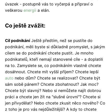
úvazek - postupně vás to vyčerpá a připraví o
veškerou
energii
a elán
.
Co ještě zvážit:
Cíl podnikání
Ještě předtím, než se pustíte do
podnikání, měli byste si důkladně promyslet, s jakým
cílem se do podnikání chcete pustit. Je mnoho
podnikatelů, kteří nemají stanovené cíle - a doplatili
na to. Zamyslete se, co podnikáním vlastně chcete
dosáhnout. Chcete mít vyšší příjem? Chcete lepší
auto
nebo dům? Chcete se realizovat? Chcete být
sám sobě pánem? Chcete zbohatnout? Jak moc?
Chcete být slavný? Nebo si nemůžete najít dobrou
práci a chcete jen žít na "slušné úrovni"? Chcete si
jen přivydělat? Nebo chcete zkusit něco nového? Co
z toho je pro vás nejdůležitější? A kdy to chcete