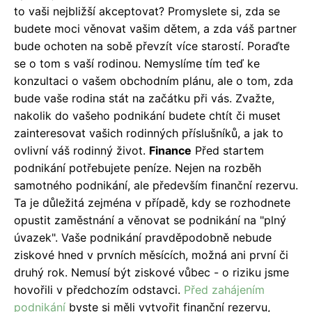
to vaši nejbližší akceptovat?
Promyslete si, zda se
budete moci věnovat vašim dětem, a zda váš partner
bude ochoten na sobě převzít více starostí.
Poraďte
se o tom s vaší rodinou.
Nemyslíme tím teď ke
konzultaci o vašem obchodním plánu, ale o tom, zda
bude vaše rodina stát na začátku při vás.
Zvažte,
nakolik do vašeho podnikání budete chtít či muset
zainteresovat vašich rodinných příslušníků, a jak to
ovlivní váš rodinný život.
Finance
Před startem
podnikání potřebujete peníze. Nejen na rozběh
samotného podnikání, ale především finanční rezervu.
Ta je důležitá zejména v případě, kdy se rozhodnete
opustit zaměstnání a věnovat se podnikání na "plný
úvazek". Vaše podnikání pravděpodobně nebude
ziskové hned v prvních měsících, možná ani první či
druhý rok. Nemusí být ziskové vůbec - o riziku jsme
hovořili v předchozím odstavci.
Před zahájením
podnikání
byste si měli vytvořit finanční rezervu,