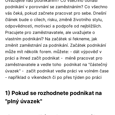
Uvažujete nad podnikáním? Co všechno obnáší
podnikání v porovnání se zaměstnáním? Co všechno
vás čeká, pokud začnete pracovat pro sebe. Dnešní
článek bude o cílech, risku, změně životního stylu,
odpovědnosti, motivaci a podpoře od nejbližších.
Pracujete pro zaměstnavatele, ale uvažujete o
vlastním podnikání? Na začátek si řekneme, jak
změnit zaměstnání za podnikání. Začátek podnikání
může mít několik forem. můžete: - dát výpověď v
práci a ihned začít podnikat - méně pracovat pro
zaměstnavatele
a
vedle toho podnikat na "částečný
úvazek" - začít podnikat vedle práci ve volném čase
- například
o víkendech
či po přes týden po
práci
1) Pokud se rozhodnete podnikat na
"plný úvazek"