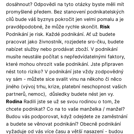
dosáhnout? Odpovědi na tyto otázky byste měli mít
promyšlené předem. Bez stanovení podnikatelských
cílů bude váš byznys pokročit jen velmi pomalu a je
pravděpodobné, že může rychle
skončit
.
Risk
Podnikání je risk.
Každé podnikání.
Ať už budete
pracovat jako živnostník, rozjedete sro-čku, budete
nabízet služby nebo prodávat zboží.
V podnikání
musíte neustále počítat s nepředvídatelnými faktory,
které mohou ohrozit vaše podnikání.
Jste připraven
nést toto riziko?
V podnikání jste vždy zodpovědný
vy sám - můžete sice svalit vinu na někoho či něco
jiného (vývoj trhu, krize, platební neschopnost vašich
partnerů, nemoc), důsledky budete nést jen vy.
Rodina
Radili jste se už se svou rodinou o tom, že
chcete podnikat?
Co na to vaše manželka / manžel?
Budou vás podporovat, když odejdete ze zaměstnání
a budete se věnovat podnikání?
Obecně podnikání
vyžaduje od vás více času a větší nasazení - budou