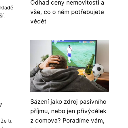
Odhad ceny nemovitostí a
ákladě
vše, co o něm potřebujete
ší.
vědět
Sázení jako zdroj pasivního
?
příjmu, nebo jen přivýdělek
z domova? Poradíme vám,
 že tu