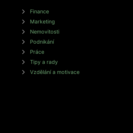
Finance
Marketing
Nemovitosti
Podnikání
Práce
Tipy a rady
Vzdělání a motivace
© 2026 zdrojprijmu.cz - Magazín Zdroj příjmů nabízí 
Provozovatel: M