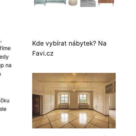
,
Kde vybírat nábytek? Na
oříme
Favi.cz
tedy
up na
á
očku
ele