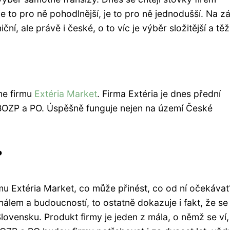
je to pro ně pohodlnější, je to pro ně jednodušší. Na z
ní, ale právě i české, o to víc je výběr složitější a těž
me firmu
Extéria Market
. Firma Extéria je dnes přední
 BOZP a PO. Úspěšně funguje nejen na území České
?
mu Extéria Market, co může přinést, co od ní očekávat
nálem a budoucností, to ostatně dokazuje i fakt, že se
Slovensku. Produkt firmy je jeden z mála, o němž se ví,