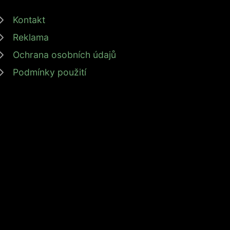
Kontakt
Reklama
Ochrana osobních údajů
Podmínky použití
inanční svobodu s námi! #zdrojprijmu #finančnísvoboda
, DIČ: CZ6087183