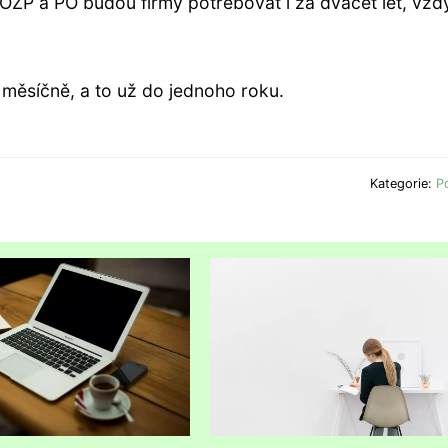
OZP a PO budou firmy potřebovat i za dvacet let, vžd
 měsíčně, a to už do jednoho roku.
Kategorie:
P