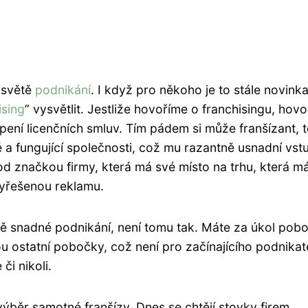
 světě
podnikání
. I když pro někoho je to stále novinka
ising
” vysvětlit. Jestliže hovoříme o franchisingu, hov
pení licenčních smluv. Tím pádem si může franšízant, 
lé a fungující společnosti, což mu razantně usnadní vst
d značkou firmy, která má své místo na trhu, která m
 vyřešenou reklamu.
ně snadné podnikání, není tomu tak. Máte za úkol pob
ou ostatní pobočky, což není pro začínajícího podnikat
či nikoli.
 výběr samotné franšízy. Dnes se chtějí stovky firem