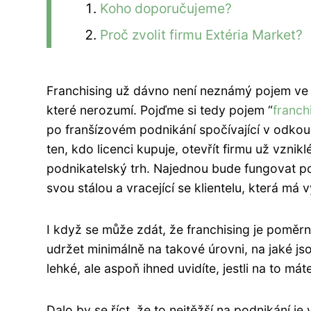
Koho doporučujeme?
Proč zvolit firmu Extéria Market?
Franchising už dávno není neznámý pojem ve
které nerozumí. Pojďme si tedy pojem “
franch
po franšízovém podnikání spočívající v odkou
ten, kdo licenci kupuje, otevřít firmu už vznik
podnikatelský trh. Najednou bude fungovat po
svou stálou a vracející se klientelu, která má
I když se může zdát, že franchising je poměr
udržet minimálně na takové úrovni, na jaké js
lehké, ale aspoň ihned uvidíte, jestli na to máte 
Dalo by se říct, že to nejtěžší na podnikání je