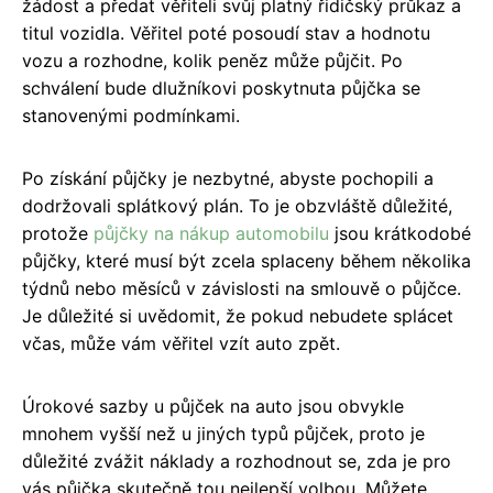
žádost a předat věřiteli svůj platný řidičský průkaz a
titul vozidla. Věřitel poté posoudí stav a hodnotu
vozu a rozhodne, kolik peněz může půjčit. Po
schválení bude dlužníkovi poskytnuta půjčka se
stanovenými podmínkami.
Po získání půjčky je nezbytné, abyste pochopili a
dodržovali splátkový plán. To je obzvláště důležité,
protože
půjčky na nákup automobilu
jsou krátkodobé
půjčky, které musí být zcela splaceny během několika
týdnů nebo měsíců v závislosti na smlouvě o půjčce.
Je důležité si uvědomit, že pokud nebudete splácet
včas, může vám věřitel vzít auto zpět.
Úrokové sazby u půjček na auto jsou obvykle
mnohem vyšší než u jiných typů půjček, proto je
důležité zvážit náklady a rozhodnout se, zda je pro
vás půjčka skutečně tou nejlepší volbou. Můžete