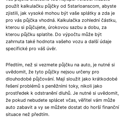
použít kalkulačku půjčky od 5starloanscom, abyste
zjistili, jak vysoké mohou být vaše splátky a zda je
pro vás půjčka vhodná. Kalkulačka zohlední částku,
kterou si půjčujete, úrokovou sazbu a dobu, za
kterou půjčku splatíte. Do výpočtu může být
zahrnuta také hodnota vašeho vozu a další údaje
specifické pro váš úvěr.
Předtím, než si vezmete půjčku na auto, je nutné si
uvědomit, že tyto půjčky nejsou určeny pro
dlouhodobé půjčování. Mají sloužit jako krátkodobé
řešení problémů s peněžními toky, nikoli jako
prostředek k odstranění dluhů. Je nutné si uvědomit,
že pokud nebudete splácet včas, věřitel vám může
auto zabavit a vy se můžete dostat do horší finanční
situace než předtím.