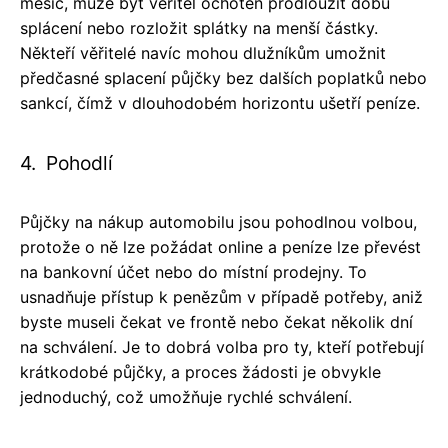
měsíc, může být věřitel ochoten prodloužit dobu
splácení nebo rozložit splátky na menší částky.
Někteří věřitelé navíc mohou dlužníkům umožnit
předčasné splacení půjčky bez dalších poplatků nebo
sankcí, čímž v dlouhodobém horizontu ušetří peníze.
4. Pohodlí
Půjčky na nákup automobilu jsou pohodlnou volbou,
protože o ně lze požádat online a peníze lze převést
na bankovní účet nebo do místní prodejny. To
usnadňuje přístup k penězům v případě potřeby, aniž
byste museli čekat ve frontě nebo čekat několik dní
na schválení. Je to dobrá volba pro ty, kteří potřebují
krátkodobé půjčky, a proces žádosti je obvykle
jednoduchý, což umožňuje rychlé schválení.