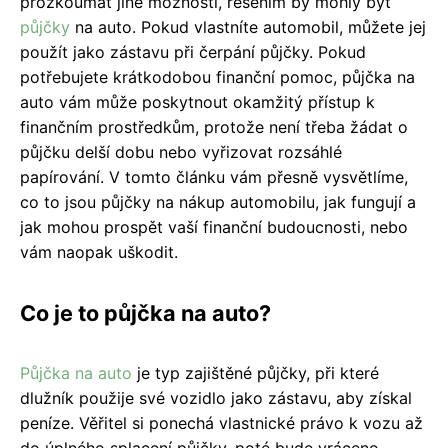
prozkoumat jiné možnosti, řešením by mohly být
půjčky
na auto. Pokud vlastníte automobil, můžete jej
použít jako zástavu při čerpání půjčky. Pokud
potřebujete krátkodobou finanční pomoc, půjčka na
auto vám může poskytnout okamžitý přístup k
finančním prostředkům, protože není třeba žádat o
půjčku delší dobu nebo vyřizovat rozsáhlé
papírování. V tomto článku vám přesně vysvětlíme,
co to jsou půjčky na nákup automobilu, jak fungují a
jak mohou prospět vaší finanční budoucnosti, nebo
vám naopak uškodit.
Co je to půjčka na auto?
Půjčka na auto
je typ zajištěné půjčky, při které
dlužník použije své vozidlo jako zástavu, aby získal
peníze. Věřitel si ponechá vlastnické právo k vozu až
do úplného splacení půjčky, poté bude vráceno