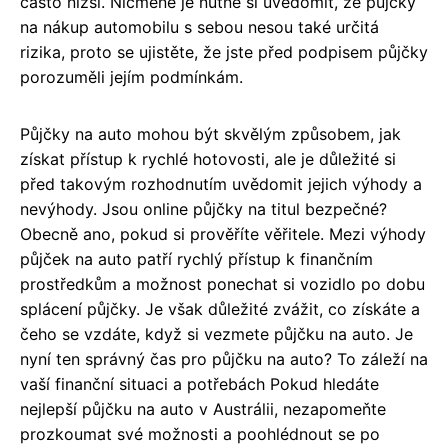
často nižší. Nicméně je nutné si uvědomit, že půjčky
na nákup automobilu s sebou nesou také určitá
rizika, proto se ujistěte, že jste před podpisem půjčky
porozuměli jejím podmínkám.
Půjčky na auto mohou být skvělým způsobem, jak
získat přístup k rychlé hotovosti, ale je důležité si
před takovým rozhodnutím uvědomit jejich výhody a
nevýhody. Jsou online půjčky na titul bezpečné?
Obecně ano, pokud si prověříte věřitele. Mezi výhody
půjček na auto patří rychlý přístup k finančním
prostředkům a možnost ponechat si vozidlo po dobu
splácení půjčky. Je však důležité zvážit, co získáte a
čeho se vzdáte, když si vezmete půjčku na auto. Je
nyní ten správný čas pro půjčku na auto? To záleží na
vaší finanční situaci a potřebách Pokud hledáte
nejlepší půjčku na auto v Austrálii, nezapomeňte
prozkoumat své možnosti a poohlédnout se po