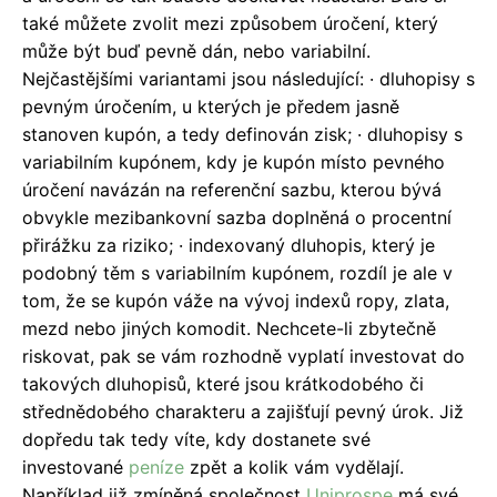
také můžete zvolit mezi způsobem úročení, který
může být buď pevně dán, nebo variabilní.
Nejčastějšími variantami jsou následující: · dluhopisy s
pevným úročením, u kterých je předem jasně
stanoven kupón, a tedy definován zisk; · dluhopisy s
variabilním kupónem, kdy je kupón místo pevného
úročení navázán na referenční sazbu, kterou bývá
obvykle mezibankovní sazba doplněná o procentní
přirážku za riziko; · indexovaný dluhopis, který je
podobný těm s variabilním kupónem, rozdíl je ale v
tom, že se kupón váže na vývoj indexů ropy, zlata,
mezd nebo jiných komodit. Nechcete-li zbytečně
riskovat, pak se vám rozhodně vyplatí investovat do
takových dluhopisů, které jsou krátkodobého či
střednědobého charakteru a zajišťují pevný úrok. Již
dopředu tak tedy víte, kdy dostanete své
investované
peníze
zpět a kolik vám vydělají.
Například již zmíněná společnost
Uniprospe
má své