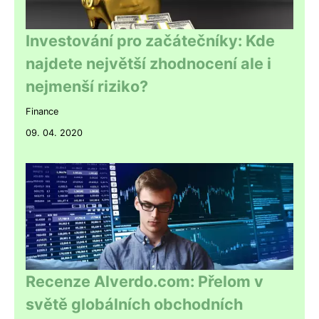
Investování pro začátečníky: Kde
najdete největší zhodnocení ale i
nejmenší riziko?
Finance
09. 04. 2020
Recenze Alverdo.com: Přelom v
světě globálních obchodních