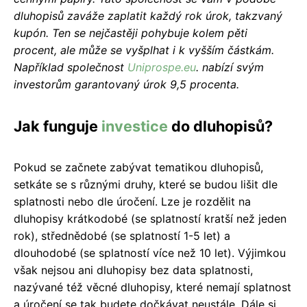
dluhopisů zaváže zaplatit každý rok úrok, takzvaný
kupón. Ten se nejčastěji pohybuje kolem pěti
procent, ale může se vyšplhat i k vyšším částkám.
Například společnost
Uniprospe.eu
. nabízí svým
investorům garantovaný úrok 9,5 procenta.
Jak funguje
investice
do dluhopisů?
Pokud se začnete zabývat tematikou dluhopisů,
setkáte se s různými druhy, které se budou lišit dle
splatnosti nebo dle úročení. Lze je rozdělit na
dluhopisy krátkodobé (se splatností kratší než jeden
rok), střednědobé (se splatností 1-5 let) a
dlouhodobé (se splatností více než 10 let). Výjimkou
však nejsou ani dluhopisy bez data splatnosti,
nazývané též věcné dluhopisy, které nemají splatnost
a úročení se tak budete dočkávat neustále. Dále si