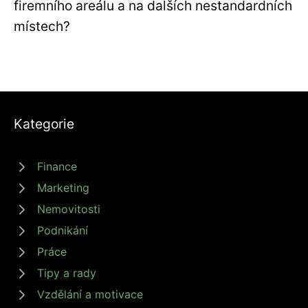
firemního areálu a na dalších nestandardních
místech?
Kategorie
Finance
Marketing
Nemovitosti
Podnikání
Práce
Tipy a rady
Vzdělání a motivace