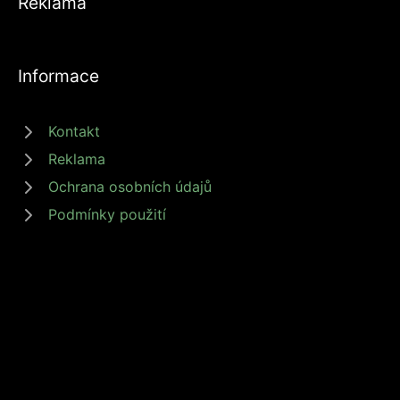
Reklama
Informace
Kontakt
Reklama
Ochrana osobních údajů
Podmínky použití
© 2026 zdrojprijmu.cz - Magazín Zdroj příjmů nabízí tipy a rady jak
získat příjem online, podnikat nebo investovat. Získejte finanční
svobodu s námi! #zdrojprijmu #finančnísvoboda
Provozovatel: Media Monkey s.r.o., Adresa: Nová Ves 272, 46331