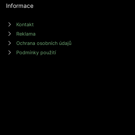
Informace
Kontakt
Reklama
Ochrana osobních údajů
Podmínky použití
© 2026 zdrojprijmu.cz - Magazín Zdroj příjmů nabízí tipy a rady jak
získat příjem online, podnikat nebo investovat. Získejte finanční
svobodu s námi! #zdrojprijmu #finančnísvoboda
Provozovatel: Media Monkey s.r.o., Adresa: Nová Ves 272, 46331
Nová Ves, IČ: 6087183, DIČ: CZ6087183