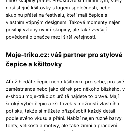
nebo skupiny přátel. Představte si firemní tým, který
nosí stejné kšiltovky s logem společnosti, nebo
skupinu přátel na festivalu, kteří mají čepice s
vlastním vtipným designem. Takové momenty nejen
posilují vztahy uvnitř skupiny, ale také zvyšují
povědomí o značce mezi širší veřejností.
Moje-triko.cz: váš partner pro stylové
čepice a kšiltovky
Ať už hledáte čepici nebo kšiltovku pro sebe, pro své
zaměstnance nebo jako dárek pro někoho blízkého, v
e-shopu moje-triko.cz určitě najdete to pravé. Mají
široký výběr čepic a kšiltovek s možností vlastního
potisku, takže si můžete přizpůsobit každý detail
podle svého vkusu a přání. Nabízí nejen různé barvy,
fonty, velikosti a motivy, ale také zimní a pracovní