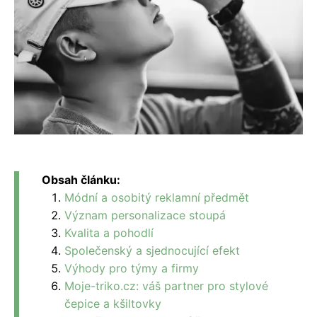
Obsah článku:
Módní a osobitý reklamní předmět
Význam personalizace stoupá
Kvalita a pohodlí
Společenský a sjednocující efekt
Výhody pro týmy a firmy
Moje-triko.cz: váš partner pro stylové
čepice a kšiltovky