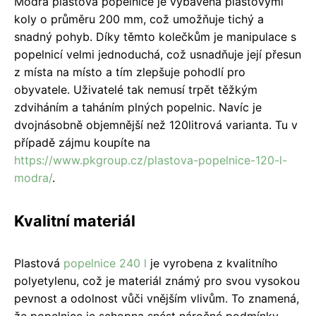
Modrá plastová popelnice je vybavena plastovými
koly o průměru 200 mm, což umožňuje tichý a
snadný pohyb. Díky těmto kolečkům je manipulace s
popelnicí velmi jednoduchá, což usnadňuje její přesun
z místa na místo a tím zlepšuje pohodlí pro
obyvatele. Uživatelé tak nemusí trpět těžkým
zdviháním a taháním plných popelnic. Navíc je
dvojnásobně objemnější než 120litrová varianta. Tu v
případě zájmu koupíte na
https://www.pkgroup.cz/plastova-popelnice-120-l-
modra/
.
Kvalitní materiál
Plastová
popelnice 240 l
je vyrobena z kvalitního
polyetylenu, což je materiál známý pro svou vysokou
pevnost a odolnost vůči vnějším vlivům. To znamená,