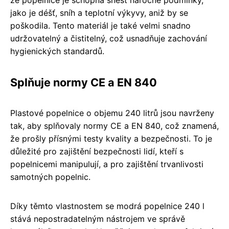
že popelnice je schopna snést náročné podmínky,
jako je déšť, sníh a teplotní výkyvy, aniž by se
poškodila. Tento materiál je také velmi snadno
udržovatelný a čistitelný, což usnadňuje zachování
hygienických standardů.
Splňuje normy CE a EN 840
Plastové popelnice o objemu 240 litrů jsou navrženy
tak, aby splňovaly normy CE a EN 840, což znamená,
že prošly přísnými testy kvality a bezpečnosti. To je
důležité pro zajištění bezpečnosti lidí, kteří s
popelnicemi manipulují, a pro zajištění trvanlivosti
samotných popelnic.
Díky těmto vlastnostem se modrá popelnice 240 l
stává nepostradatelným nástrojem ve správě