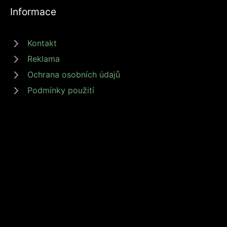
Informace
Kontakt
Reklama
Ochrana osobních údajů
Podmínky použití
© 2026 zdrojprijmu.cz - Magazín Zdroj příjmů nabízí tipy a rady jak
získat příjem online, podnikat nebo investovat. Získejte finanční
svobodu s námi! #zdrojprijmu #finančnísvoboda
Provozovatel: Media Monkey s.r.o., Adresa: Nová Ves 272, 46331
Nová Ves, IČ: 6087183, DIČ: CZ6087183