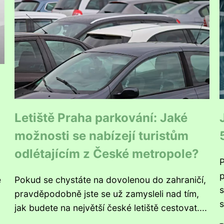
Letiště Praha parkování: Jaké
možnosti se nabízejí turistům
odlétajícím z České metropole?
P
p
e
Pokud se chystáte na dovolenou do zahraničí,
s
pravděpodobně jste se už zamysleli nad tím,
s
jak budete na největší české letiště cestovat....