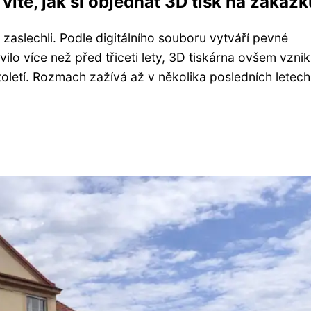
víte, jak si objednat 3D tisk na zakáz
y zaslechli. Podle digitálního souboru vytváří pevné
ilo více než před třiceti lety, 3D tiskárna ovšem vznik
toletí. Rozmach zažívá až v několika posledních letech 