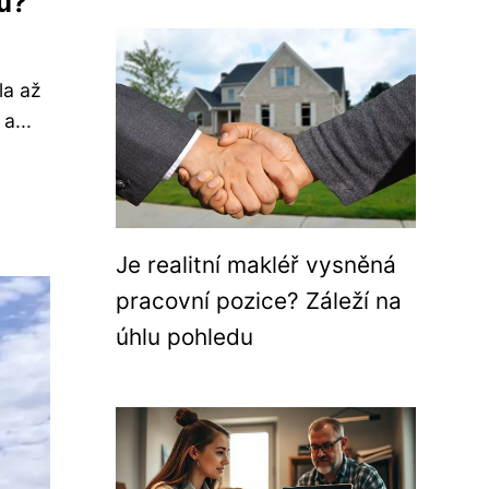
ku?
la až
a...
Je realitní makléř vysněná
pracovní pozice? Záleží na
úhlu pohledu