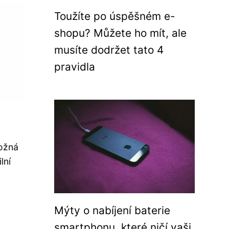
Toužíte po úspěšném e-
shopu? Můžete ho mít, ale
musíte dodržet tato 4
pravidla
Možná
lní
Mýty o nabíjení baterie
smartphonu, které ničí vaši