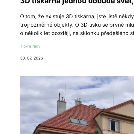
3D tiskárna jednou dobude svět, 
O tom, že existuje 3D tiskárna, jste jistě někd
trojrozměrné objekty. O 3D tisku se prvně mluv
o několik let později, na sklonku předešlého s
Tipy a rady
30. 07. 2026