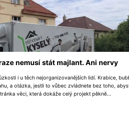
raze nemusí stát majlant. Ani nervy
zkosti i u těch nejorganizovanějších lidí. Krabice, bub
u, a otázka, jestli to vůbec zvládnete bez toho, abyst
í stránka věci, která dokáže celý projekt pěkně...