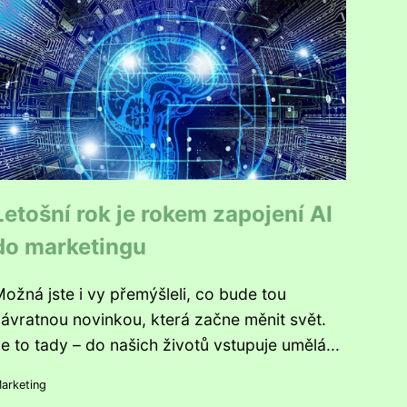
Letošní rok je rokem zapojení AI
do marketingu
ožná jste i vy přemýšleli, co bude tou
ávratnou novinkou, která začne měnit svět.
e to tady – do našich životů vstupuje umělá...
arketing