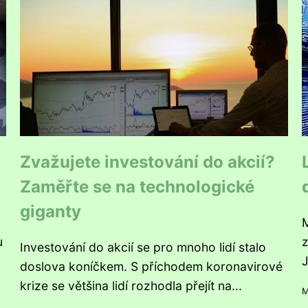
Zvažujete investování do akcií?
Zaměřte se na technologické
giganty
M
u
z
Investování do akcií se pro mnoho lidí stalo
J
doslova koníčkem. S příchodem koronavirové
krize se většina lidí rozhodla přejít na...
M