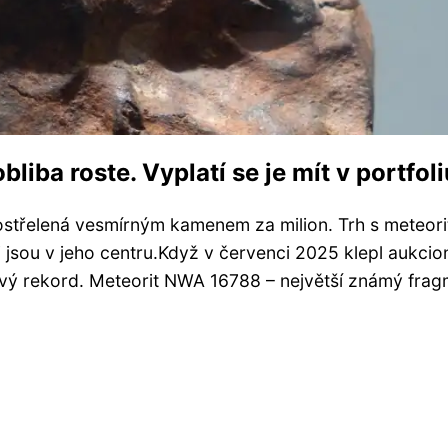
bliba roste. Vyplatí se je mít v portfol
ostřelená vesmírným kamenem za milion. Trh s meteori
 jsou v jeho centru.Když v červenci 2025 klepl aukcio
vý rekord. Meteorit NWA 16788 – největší známý frag