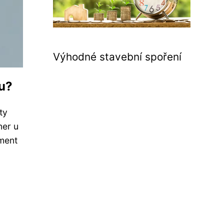
Výhodné stavební spoření
iu?
ty
ner u
ment